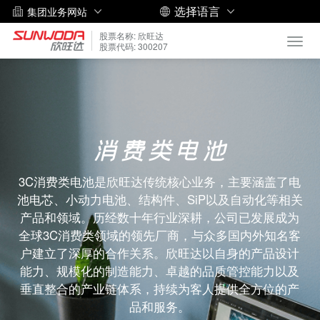
选择语言
集团业务网站
股票名称: 欣旺达
Toggl
股票代码: 300207
navig
消费类电池
3C消费类电池是欣旺达传统核心业务，主要涵盖了电
池电芯、小动力电池、结构件、SiP以及自动化等相关
产品和领域。历经数十年行业深耕，公司已发展成为
全球3C消费类领域的领先厂商，与众多国内外知名客
户建立了深厚的合作关系。欣旺达以自身的产品设计
能力、规模化的制造能力、卓越的品质管控能力以及
垂直整合的产业链体系，持续为客人提供全方位的产
品和服务。