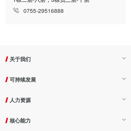
0755-29516888
关于我们
公司简介
可持续发展
发展历程
产业布局
可持续发展
企业文化
人力资源
生命周期
友好生态
人才发展
责任商业
核心能力
员工福利
共赢伙伴